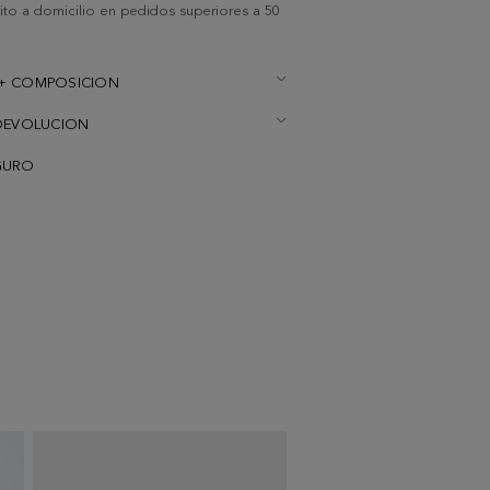
uito a domicilio en pedidos superiores a 50
+ COMPOSICION
DEVOLUCION
GURO