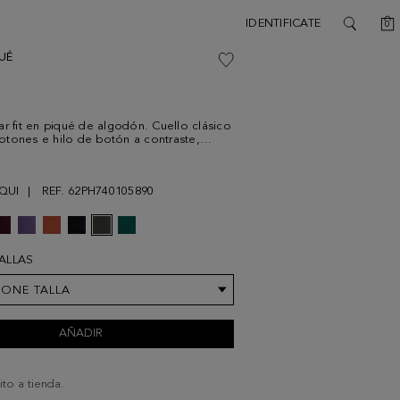
C
IDENTIFICATE
0
SEARCH
UÉ
ar fit en piqué de algodón. Cuello clásico
tones e hilo de botón a contraste,
a y aberturas laterales con perfil a
 Logo cubo bordado a contraste en el
modelo mide 189 cm y lleva una talla M.
QUI
REF. 62PH740105890
TALLAS
IONE TALLA
AÑADIR
ito a tienda.