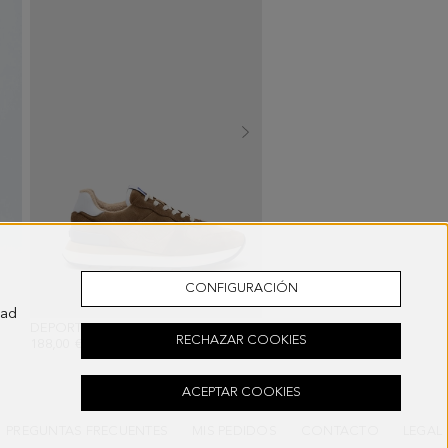
CONFIGURACIÓN
dad
DIGO OSCURO
DEPORTIVA SERRAJE CUBO PG
- ROBLE
o
RECHAZAR COOKIES
188,00 €
178,00 €
ACEPTAR COOKIES
PREGUNTAS FRECUENTES
MIS PEDIDOS
CONTACTO
LEGAL