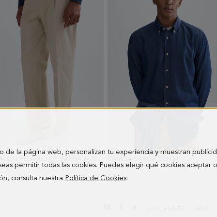
o de la página web, personalizan tu experiencia y muestran publici
PANTALÓN RELAXED FIT SARGA ALGODÓN
CAMISA SARGA DENIM
- ARENA
- AZUL ÍN
seas permitir todas las cookies. Puedes elegir qué cookies aceptar 
0 €
98,00 €
ón, consulta nuestra
Política de Cookies
.
SUSCRIBETE
PAIS