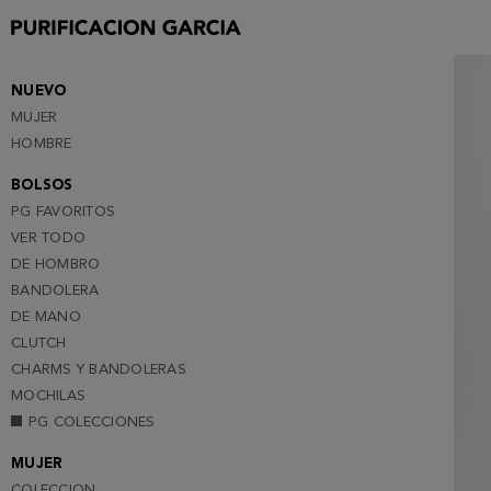
S
M
L
NUEVO
MUJER
XL
HOMBRE
XXL (SUSCRIBETE )
BOLSOS
PG FAVORITOS
VER TODO
DE HOMBRO
BANDOLERA
DE MANO
CLUTCH
CHARMS Y BANDOLERAS
MOCHILAS
PG COLECCIONES
MUJER
COLECCION