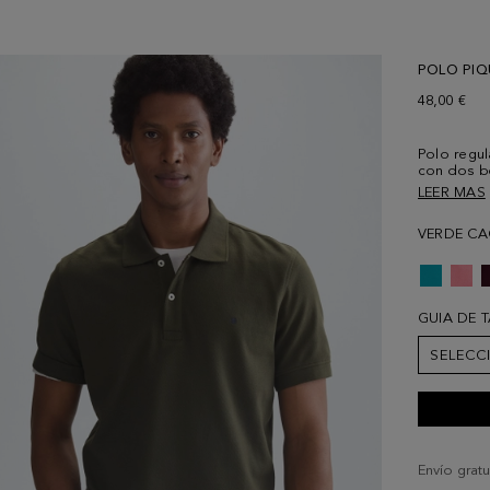
POLO PIQ
48,00 €
Polo regul
con dos bo
manga cort
LEER MAS
contraste.
pecho. El 
VERDE CA
GUIA DE 
SELECC
Envío gratu