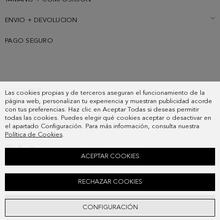
ENVIO + DEVOLUCION
PAGO SEGURO
SUSCRIBETE
Las cookies propias y de terceros aseguran el funcionamiento de la
PAIS
página web, personalizan tu experiencia y muestran publicidad acorde
PREGUNTAS FRECUENTES
con tus preferencias. Haz clic en Aceptar Todas si deseas permitir
todas las cookies. Puedes elegir qué cookies aceptar o desactivar en
MIS PEDIDOS
el apartado Configuración. Para más información, consulta nuestra
CONTACTO
Política de Cookies
.
LEGAL
ACEPTAR COOKIES
LLAVERO CHARM CINTA PG
RECHAZAR COOKIES
38,00 €
AÑADIR
CONFIGURACIÓN