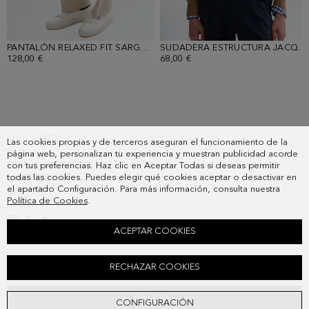
PANTALÓN RELAXED FIT SARGA ALGODÓN
- ARENA
SUDADERA ESTRUCTURA JACQUARD
128,00 €
68,00 €
SUSCRIBETE
Las cookies propias y de terceros aseguran el funcionamiento de la
PAIS
página web, personalizan tu experiencia y muestran publicidad acorde
PREGUNTAS FRECUENTES
con tus preferencias. Haz clic en Aceptar Todas si deseas permitir
todas las cookies. Puedes elegir qué cookies aceptar o desactivar en
MIS PEDIDOS
el apartado Configuración. Para más información, consulta nuestra
CONTACTO
Política de Cookies
.
LEGAL
ACEPTAR COOKIES
JERSEY MANGA CORTA ALGODÓN PIMA COLORBLOCK
RECHAZAR COOKIES
98,00 €
AÑADIR
CONFIGURACIÓN