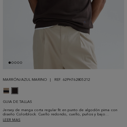
MARRÓN/AZUL MARINO
REF. 62PH762805212
GUIA DE TALLAS
Jersey de manga corta regular fit en punto de algodón pima con
diseño Colorblock. Cuello redondo, cuello, puños y bajo
acanalados y pespuntes a contraste en los hombros. Logo cubo
LEER MAS
bordado a contraste en el bajo delantero. El modelo mide 189 cm