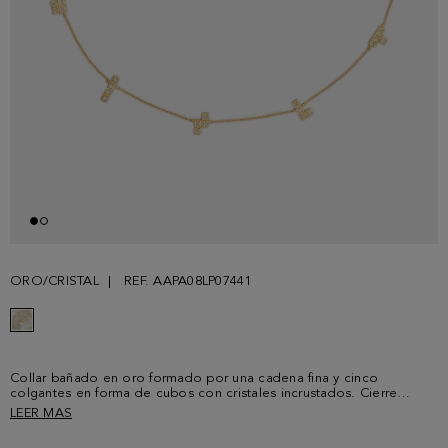
ORO/CRISTAL
REF. AAPA08LP07441
Collar bañado en oro formado por una cadena fina y cinco
colgantes en forma de cubos con cristales incrustados. Cierre
regulable de mosquetón con cubo metálico y logo PG grabado.
LEER MAS