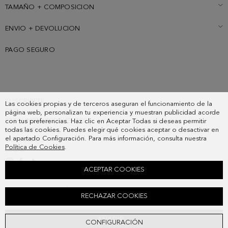
TAMAÑO + COMPOSICION
ENVIO + DEVOLUCION
PAGO SEGURO
SUSCRIBETE
Las cookies propias y de terceros aseguran el funcionamiento de la
PAIS
página web, personalizan tu experiencia y muestran publicidad acorde
PREGUNTAS FRECUENTES
con tus preferencias. Haz clic en Aceptar Todas si deseas permitir
todas las cookies. Puedes elegir qué cookies aceptar o desactivar en
MIS PEDIDOS
el apartado Configuración. Para más información, consulta nuestra
CONTACTO
Política de Cookies
.
LEGAL
ACEPTAR COOKIES
COLLAR TETROMINÓ
RECHAZAR COOKIES
48,00 €
AÑADIR
CONFIGURACIÓN