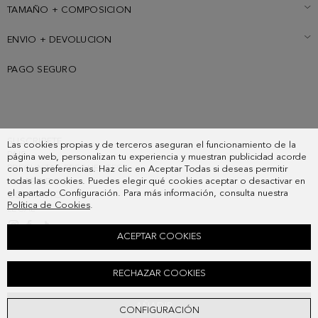
TAMAÑO + COMPOSICION
ENVIO + DEVOLUCION
PAGO SEGURO
SUSCRIBETE
Las cookies propias y de terceros aseguran el funcionamiento de la
PAIS
página web, personalizan tu experiencia y muestran publicidad acorde
PREGUNTAS FRECUENTES
con tus preferencias. Haz clic en Aceptar Todas si deseas permitir
todas las cookies. Puedes elegir qué cookies aceptar o desactivar en
MIS PEDIDOS
el apartado Configuración. Para más información, consulta nuestra
CONTACTO
Política de Cookies
.
LEGAL
ACEPTAR COOKIES
COLLAR BIWA
RECHAZAR COOKIES
118,00 €
AÑADIR
CONFIGURACIÓN