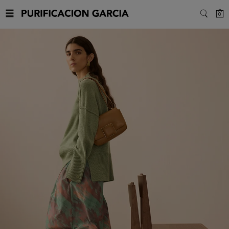
Purificacion
C
0
SEARC
Garcia