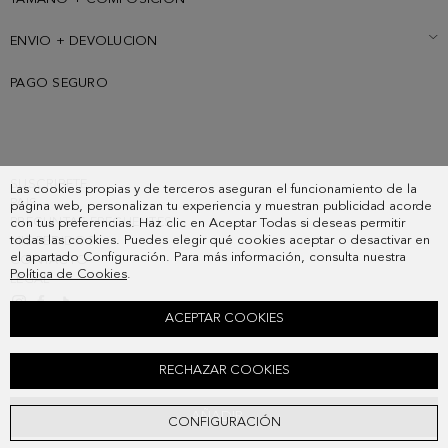
ENVIO + DEVOLUCION
PAGO SEGURO
SUSCRIBETE
Las cookies propias y de terceros aseguran el funcionamiento de la
PAIS
página web, personalizan tu experiencia y muestran publicidad acorde
PREGUNTAS FRECUENTES
con tus preferencias. Haz clic en Aceptar Todas si deseas permitir
todas las cookies. Puedes elegir qué cookies aceptar o desactivar en
MIS PEDIDOS
el apartado Configuración. Para más información, consulta nuestra
CONTACTO
Política de Cookies
.
LEGAL
ACEPTAR COOKIES
CHARM SANDALIA OCHO
RECHAZAR COOKIES
48,00 €
AÑADIR
CONFIGURACIÓN