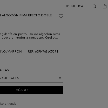
C
IDENTIFICATE
0
SEARCH
 ALGODÓN PIMA EFECTO DOBLE
egular fit en punto liso de algodón pima
 doble e interior a contraste. Cuello
re de tapeta con botones personalizados
 bajo acanalados. Logo cubo bordado a
en el bajo delantero. El modelo mide
RINO/MARRÓN
REF. 62PH763605571
leva una talla M.
TALLAS
IONE TALLA
AÑADIR
ito a tienda.