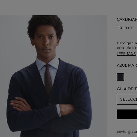
CÁRDIGAN
128,00 €
Cárdigan r
con efecto
pico, cier
LEER MAS
y puños y
contraste 
AZUL MA
189 cm y l
GUIA DE 
SELECC
Envío gratu