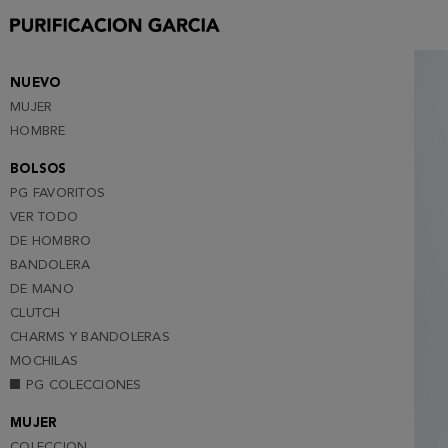
S
M
L
NUEVO
MUJER
XL
HOMBRE
BOLSOS
PG FAVORITOS
VER TODO
DE HOMBRO
BANDOLERA
DE MANO
CLUTCH
CHARMS Y BANDOLERAS
MOCHILAS
PG COLECCIONES
MUJER
COLECCION