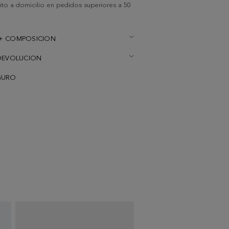
uito a domicilio en pedidos superiores a 50
+ COMPOSICION
DEVOLUCION
GURO