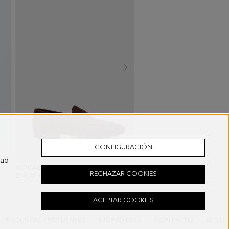
CONFIGURACIÓN
dad
 CAMEL CLARO
MOCASÍN ANTE
- MARRÓN
CORBATA PUNTO SEDA 
o
RECHAZAR COOKIES
218,00 €
58,00 €
ACEPTAR COOKIES
PREGUNTAS FRECUENTES
MIS PEDIDOS
CONTACTO
LEGAL