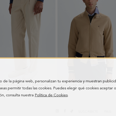
o de la página web, personalizan tu experiencia y muestran publici
PANTALÓN RELAXED FIT SARGA ALGODÓN
CAZADORA ALGODÓN TÉCNICO
- ARENA
-
seas permitir todas las cookies. Puedes elegir qué cookies aceptar 
0 €
228,00 €
ón, consulta nuestra
Política de Cookies
.
SUSCRIBETE
PAIS