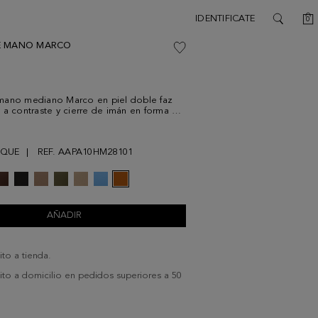
C
IDENTIFICATE
0
SEARCH
E MANO MARCO
mano mediano Marco en piel doble faz
 a contraste y cierre de imán en forma de
uelado acolchado con grabado de líneas
 Interior a contraste y detalle de logo
ico en la parte posterior.
OQUE
REF. AAPA10HM28101
AÑADIR
ito a tienda.
uito a domicilio en pedidos superiores a 50