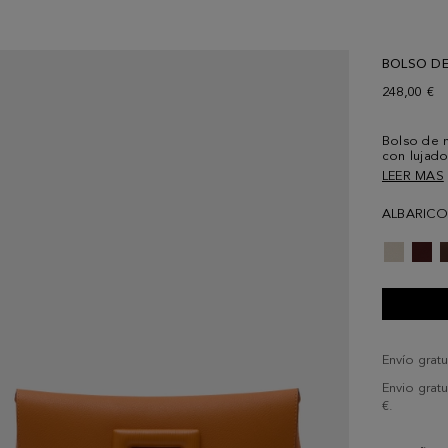
BOLSO D
248,00 €
Bolso de 
con lujado
cubo troq
LEER MAS
verticales.
cubo metál
ALBARIC
Envío gratu
Envio grat
€.