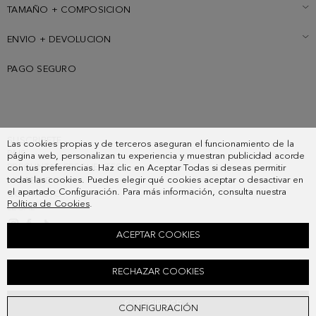
grabado.
TAMAÑO + COMPOSICION
ENVIO + DEVOLUCION
PAGO SEGURO
SUSCRIBETE
Las cookies propias y de terceros aseguran el funcionamiento de la
PAIS
página web, personalizan tu experiencia y muestran publicidad acorde
PREGUNTAS FRECUENTES
con tus preferencias. Haz clic en Aceptar Todas si deseas permitir
todas las cookies. Puedes elegir qué cookies aceptar o desactivar en
MIS PEDIDOS
el apartado Configuración. Para más información, consulta nuestra
CONTACTO
Política de Cookies
.
LEGAL
ACEPTAR COOKIES
BOLSO BOMBONERA CARTAGENA
RECHAZAR COOKIES
198,00 €
SUSCRIBIRSE
CONFIGURACIÓN