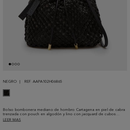
NEGRO
REF. AAPA102H06865
Bolso bombonera mediano de hombro Cartagena en piel de cabra
trenzada con pouch en algodón y lino con jacquard de cubos
bicolor. Asa ajustable y cierre con fruncidor en piel a tono con
LEER MAS
terminaciones metálicas. Forro interior en algodón y lino con un
bolsillo parche y charm de piel a tono con logo Purificacion Garcia