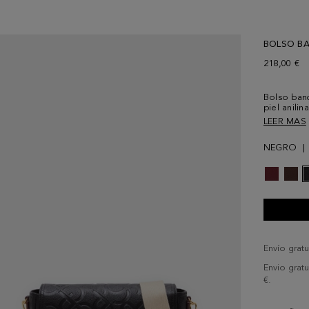
BOLSO B
218,00 €
Bolso ban
piel anili
de solapa 
LEER MAS
a tono. As
grosgrain 
NEGRO
con forro 
interior c
exterior d
en la parte
Envío gratu
Envio grat
€.